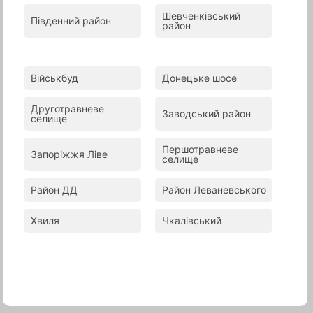
В корзину
В корзину
Шевченківський
Південний район
район
Військбуд
Донецьке шосе
Друготравневе
Заводський район
селище
Першотравневе
Запоріжжя Ліве
селище
Район ДД
Район Леваневського
Фирменные соления
Украинское сало
гренки в хоспере, зеленый лук,
Хвиля
Чкалівський
горчица 80/80/30
159 ₴
155 ₴
В корзину
В корзину