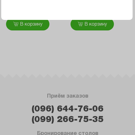
чеддер, бекон, огурец соленый,
айсберг, рамен, яйцо жареное
239 ₴
299 ₴
В корзину
В корзину
Приём заказов
(096) 644-76-06
(099) 266-75-35
Бронирование столов