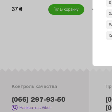
Д
37 ₴
43 ₴
В корзину
З
Р
Х
Контроль качества
Пр
(066) 297-93-50
(
(
Написать в Viber