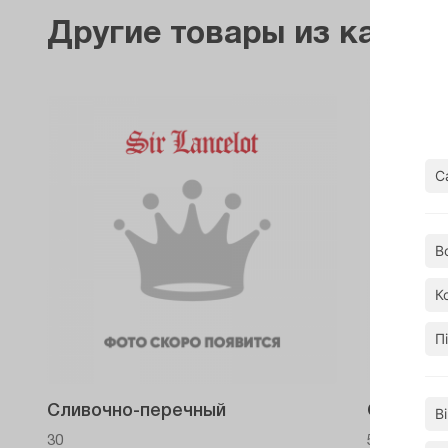
Другие товары из катего
С
В
К
П
Сливочно-перечный
Сырный
В
30
50