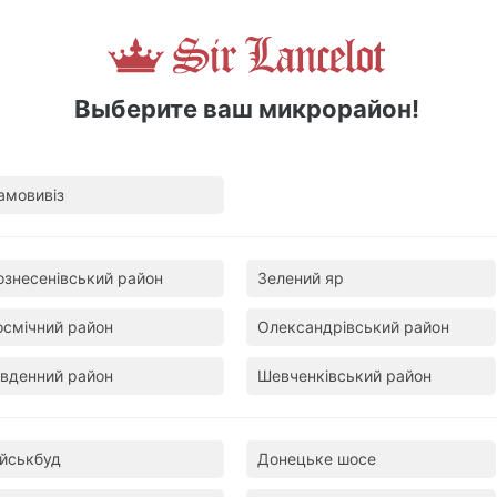
рии «Соусы»:
Выберите ваш микрорайон!
амовивіз
ознесенівський район
Зелений яр
осмічний район
Олександрівський район
івденний район
Шевченківський район
Аджика
ійськбуд
Донецьке шосе
30