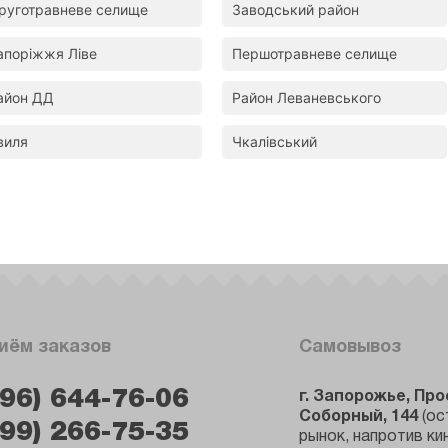
руготравневе селище
Заводський район
39 ₴
В корзину
В 
апоріжжя Ліве
Першотравневе селище
айон ДД
Район Леваневського
виля
Чкалівський
иём заказов
Самовывоз
096) 644-76-06
г. Запорожье, Пр
Соборный, 144
(ос
099) 266-75-35
рынок, напротив к