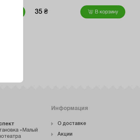
35 ₴
корзину
В корзину
Информация
О доставке
оспект
тановка «Малый
Акции
инотеатра