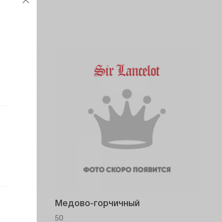
Медово-горчичный
50