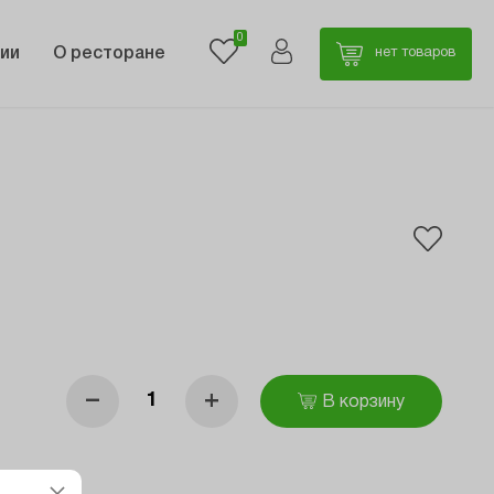
0
ии
О ресторане
нет товаров
–
+
В корзину