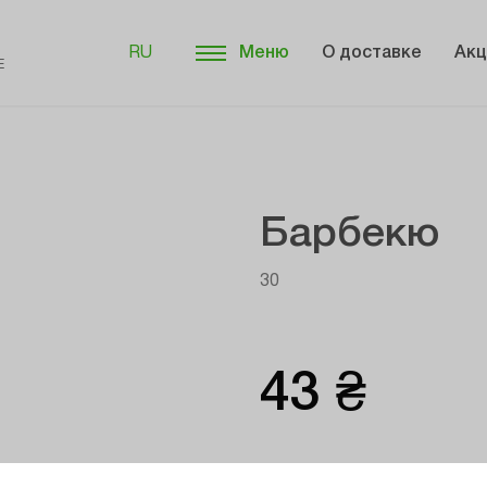
RU
Меню
О доставке
Акц
Е
Барбекю
30
43 ₴